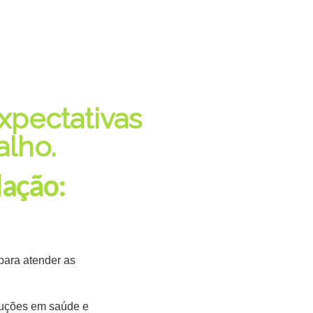
xpectativas
alho.
lação:
para atender as
luções em saúde e