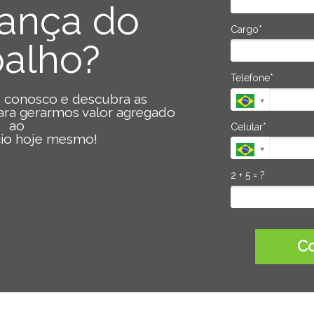
ança do
Cargo*
balho?
Telefone*
 conosco e descubra as
ra gerarmos valor agregado
ao
Celular*
io hoje mesmo!
2 + 5 = ?
Co