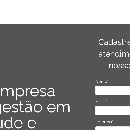
Cadastr
atendim
nosso
Nome*
empresa
gestão em
Email*
úde e
Empresa*