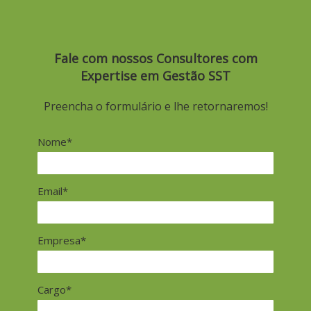
Fale com nossos Consultores com
Expertise em Gestão SST
Preencha o formulário e lhe retornaremos!
Nome*
Email*
Empresa*
Cargo*